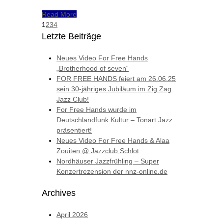
Read More
1
2
3
4
Letzte Beiträge
Neues Video For Free Hands
„Brotherhood of seven“
FOR FREE HANDS feiert am 26.06.25
sein 30-jähriges Jubiläum im Zig Zag
Jazz Club!
For Free Hands wurde im
Deutschlandfunk Kultur – Tonart Jazz
präsentiert!
Neues Video For Free Hands & Alaa
Zouiten @ Jazzclub Schlot
Nordhäuser Jazzfrühling – Super
Konzertrezension der nnz-online.de
Archives
April 2026