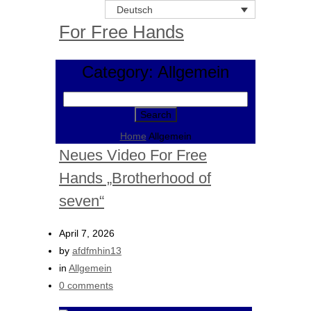
Deutsch
For Free Hands
Category: Allgemein
Search
for:
Home
Allgemein
Neues Video For Free
Hands „Brotherhood of
seven“
April 7, 2026
by
afdfmhin13
in
Allgemein
0 comments