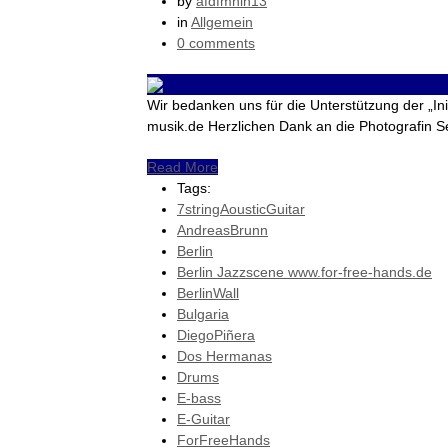
by
afdfmhin13
in
Allgemein
0 comments
Wir bedanken uns für die Unterstützung der „Init
musik.de Herzlichen Dank an die Photografi
Read More
Tags:
7stringAousticGuitar
AndreasBrunn
Berlin
Berlin Jazzscene www.for-free-hands.de
BerlinWall
Bulgaria
DiegoPiñera
Dos Hermanas
Drums
E-bass
E-Guitar
ForFreeHands