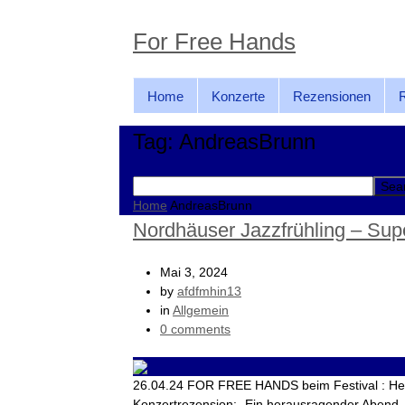
For Free Hands
Home
Konzerte
Rezensionen
Tag: AndreasBrunn
Search
for:
Home
AndreasBrunn
Nordhäuser Jazzfrühling – Sup
Mai 3, 2024
by
afdfmhin13
in
Allgemein
0 comments
26.04.24 FOR FREE HANDS beim Festival : Herz
Konzertrezension: „Ein herausragender Abend –