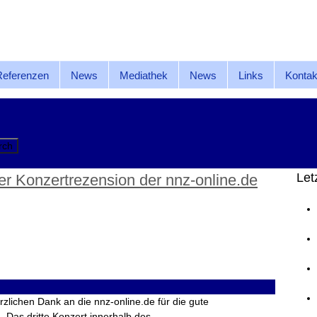
Referenzen
News
Mediathek
News
Links
Kontak
Let
er Konzertrezension der nnz-online.de
lichen Dank an die nnz-online.de für die gute
 Das dritte Konzert innerhalb des…