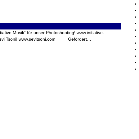
iative Musik“ für unser Photoshooting! www.initiative-
n Sevi Tsoni! www.sevitsoni.com Gefördert…