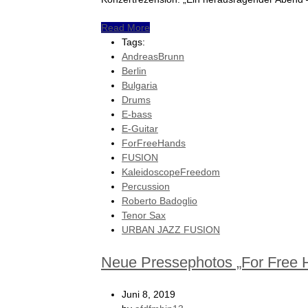
Read More
Tags:
AndreasBrunn
Berlin
Bulgaria
Drums
E-bass
E-Guitar
ForFreeHands
FUSION
KaleidoscopeFreedom
Percussion
Roberto Badoglio
Tenor Sax
URBAN JAZZ FUSION
Neue Pressephotos „For Free 
Juni 8, 2019