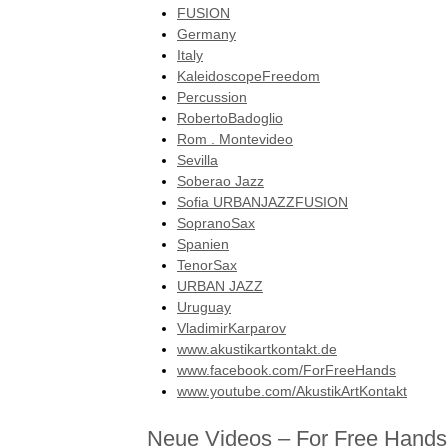
FUSION
Germany
Italy
KaleidoscopeFreedom
Percussion
RobertoBadoglio
Rom . Montevideo
Sevilla
Soberao Jazz
Sofia URBANJAZZFUSION
SopranoSax
Spanien
TenorSax
URBAN JAZZ
Uruguay
VladimirKarparov
www.akustikartkontakt.de
www.facebook.com/ForFreeHands
www.youtube.com/AkustikArtKontakt
Neue Videos – For Free Hands