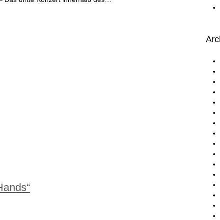
Arc
Hands“