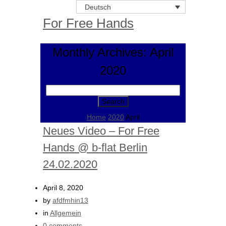
Deutsch
For Free Hands
Monthly Archives: April
2020
Search
for:
Home
2020
April
Neues Video – For Free
Hands @ b-flat Berlin
24.02.2020
April 8, 2020
by
afdfmhin13
in
Allgemein
0 comments