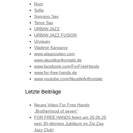
Rom
Sofia
Soprano Sax
Tenor Sax
URBAN JAZZ
URBAN JAZZ FUSION
Uruguay
Vladimir Karparov
www.alaazouiten.com
www.akustikartkontakt.de
www.facebook.com/ForFreeHands
www.for-free-hands.de
www.youtube.com/AkustikArtKontakt
Letzte Beiträge
Neues Video For Free Hands
„Brotherhood of seven“
FOR FREE HANDS feiert am 26.06.25
sein 30-jähriges Jubiläum im Zig Zag
Jazz Club!