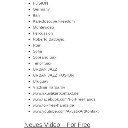
FUSION
Germany
Italy
Kaleidoscope Freedom
Montevideo
Percussion
Roberto Badoglio
Rom
Sofia
Soprano Sax
Tenor Sax
URBAN JAZZ
URBAN JAZZ FUSION
Uruguay
Vladimir Karparov
www.akustikartkontakt.de
www.facebook.com/ForFreeHands
www.for-free-hands.de
www.youtube.com/AkustikArtKontakt
Neues Video – For Free