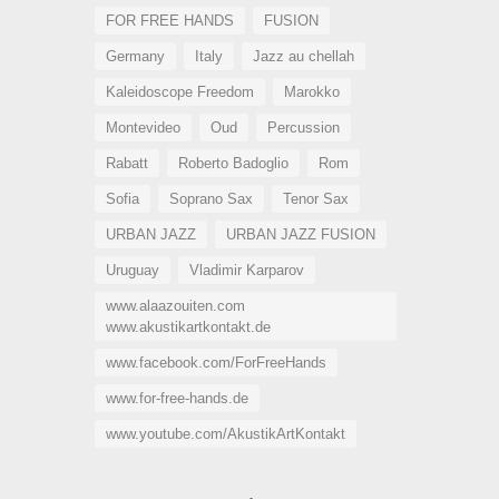
FOR FREE HANDS
FUSION
Germany
Italy
Jazz au chellah
Kaleidoscope Freedom
Marokko
Montevideo
Oud
Percussion
Rabatt
Roberto Badoglio
Rom
Sofia
Soprano Sax
Tenor Sax
URBAN JAZZ
URBAN JAZZ FUSION
Uruguay
Vladimir Karparov
www.alaazouiten.com
www.akustikartkontakt.de
www.facebook.com/ForFreeHands
www.for-free-hands.de
www.youtube.com/AkustikArtKontakt