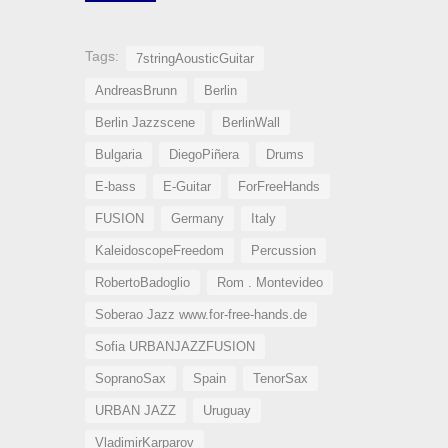
Tags:
7stringAousticGuitar
AndreasBrunn
Berlin
Berlin Jazzscene
BerlinWall
Bulgaria
DiegoPiñera
Drums
E-bass
E-Guitar
ForFreeHands
FUSION
Germany
Italy
KaleidoscopeFreedom
Percussion
RobertoBadoglio
Rom . Montevideo
Soberao Jazz www.for-free-hands.de
Sofia URBANJAZZFUSION
SopranoSax
Spain
TenorSax
URBAN JAZZ
Uruguay
VladimirKarparov