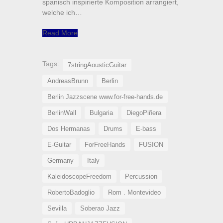
spanisch inspirierte Komposition arrangiert,
welche ich…
Read More
Tags:
7stringAousticGuitar
AndreasBrunn
Berlin
Berlin Jazzscene www.for-free-hands.de
BerlinWall
Bulgaria
DiegoPiñera
Dos Hermanas
Drums
E-bass
E-Guitar
ForFreeHands
FUSION
Germany
Italy
KaleidoscopeFreedom
Percussion
RobertoBadoglio
Rom . Montevideo
Sevilla
Soberao Jazz