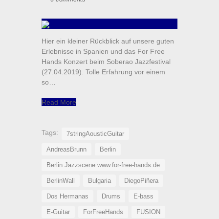
Hier ein kleiner Rückblick auf unsere guten
Erlebnisse in Spanien und das For Free
Hands Konzert beim Soberao Jazzfestival
(27.04.2019). Tolle Erfahrung vor einem
so…
Read More
Tags:
7stringAousticGuitar
AndreasBrunn
Berlin
Berlin Jazzscene www.for-free-hands.de
BerlinWall
Bulgaria
DiegoPiñera
Dos Hermanas
Drums
E-bass
E-Guitar
ForFreeHands
FUSION