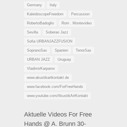
Germany
Italy
KaleidoscopeFreedom
Percussion
RobertoBadoglio
Rom . Montevideo
Sevilla
Soberao Jazz
Sofia URBANJAZZFUSION
SopranoSax
Spanien
TenorSax
URBAN JAZZ
Uruguay
VladimirKarparov
www.akustikartkontakt.de
www.facebook.com/ForFreeHands
www.youtube.com/AkustikArtKontakt
Aktuelle Videos For Free
Hands @ A. Brunn 30-