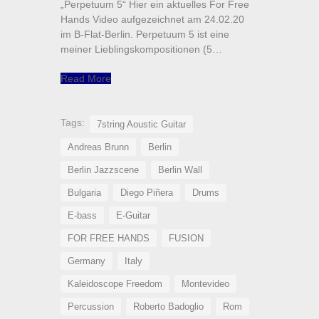
„Perpetuum 5“ Hier ein aktuelles For Free
Hands Video aufgezeichnet am 24.02.20
im B-Flat-Berlin. Perpetuum 5 ist eine
meiner Lieblingskompositionen (5…
Read More
Tags:
7string Aoustic Guitar
Andreas Brunn
Berlin
Berlin Jazzscene
Berlin Wall
Bulgaria
Diego Piñera
Drums
E-bass
E-Guitar
FOR FREE HANDS
FUSION
Germany
Italy
Kaleidoscope Freedom
Montevideo
Percussion
Roberto Badoglio
Rom