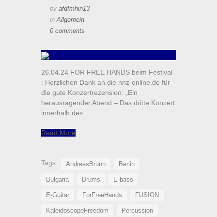
by
afdfmhin13
in
Allgemein
0 comments
26.04.24 FOR FREE HANDS beim Festival
: Herzlichen Dank an die nnz-online.de für
die gute Konzertrezension: „Ein
herausragender Abend – Das dritte Konzert
innerhalb des…
Read More
Tags:
AndreasBrunn
Berlin
Bulgaria
Drums
E-bass
E-Guitar
ForFreeHands
FUSION
KaleidoscopeFreedom
Percussion