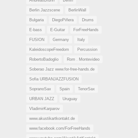
AndreasBrunn
Berlin
Berlin Jazzscene
BerlinWall
Bulgaria
DiegoPiñera
Drums
E-bass
E-Guitar
ForFreeHands
FUSION
Germany
Italy
KaleidoscopeFreedom
Percussion
RobertoBadoglio
Rom . Montevideo
Soberao Jazz www.for-free-hands.de
Sofia URBANJAZZFUSION
SopranoSax
Spain
TenorSax
URBAN JAZZ
Uruguay
VladimirKarparov
www.akustikartkontakt.de
www.facebook.com/ForFreeHands