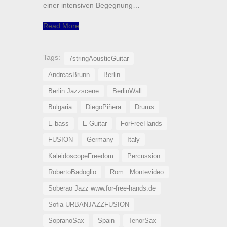
einer intensiven Begegnung…
Read More
Tags:
7stringAousticGuitar
AndreasBrunn
Berlin
Berlin Jazzscene
BerlinWall
Bulgaria
DiegoPiñera
Drums
E-bass
E-Guitar
ForFreeHands
FUSION
Germany
Italy
KaleidoscopeFreedom
Percussion
RobertoBadoglio
Rom . Montevideo
Soberao Jazz www.for-free-hands.de
Sofia URBANJAZZFUSION
SopranoSax
Spain
TenorSax