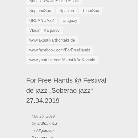
Sofia URBANJAZZFUSION
SopranoSax
Spanien
TenorSax
URBAN JAZZ
Uruguay
VladimirKarparov
www.akustikartkontakt.de
www.facebook.com/ForFreeHands
www.youtube.com/AkustikArtKontakt
For Free Hands @ Festival
de jazz „Soberao jazz“
27.04.2019
Mai 15, 2019
by
afdfmhin13
in
Allgemein
0 comments