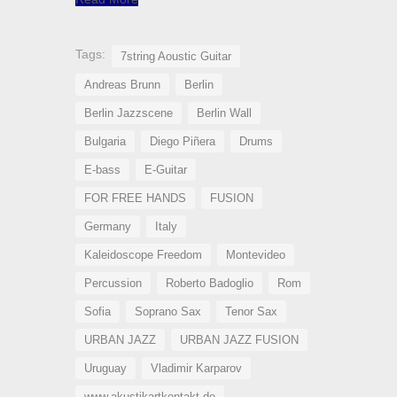
Tags:
7string Aoustic Guitar
Andreas Brunn
Berlin
Berlin Jazzscene
Berlin Wall
Bulgaria
Diego Piñera
Drums
E-bass
E-Guitar
FOR FREE HANDS
FUSION
Germany
Italy
Kaleidoscope Freedom
Montevideo
Percussion
Roberto Badoglio
Rom
Sofia
Soprano Sax
Tenor Sax
URBAN JAZZ
URBAN JAZZ FUSION
Uruguay
Vladimir Karparov
www.akustikartkontakt.de