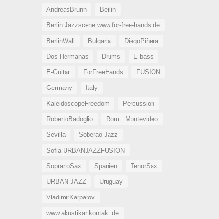
AndreasBrunn
Berlin
Berlin Jazzscene www.for-free-hands.de
BerlinWall
Bulgaria
DiegoPiñera
Dos Hermanas
Drums
E-bass
E-Guitar
ForFreeHands
FUSION
Germany
Italy
KaleidoscopeFreedom
Percussion
RobertoBadoglio
Rom . Montevideo
Sevilla
Soberao Jazz
Sofia URBANJAZZFUSION
SopranoSax
Spanien
TenorSax
URBAN JAZZ
Uruguay
VladimirKarparov
www.akustikartkontakt.de