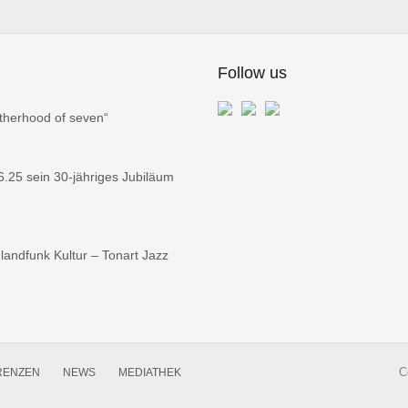
Follow us
therhood of seven“
25 sein 30-jähriges Jubiläum
andfunk Kultur – Tonart Jazz
C
RENZEN
NEWS
MEDIATHEK