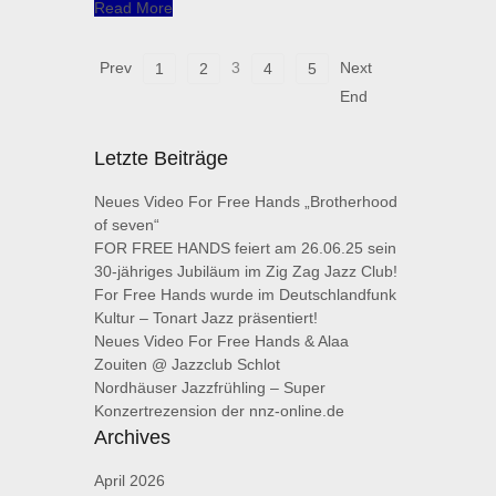
Read More
Prev
3
Next
1
2
4
5
End
Letzte Beiträge
Neues Video For Free Hands „Brotherhood
of seven“
FOR FREE HANDS feiert am 26.06.25 sein
30-jähriges Jubiläum im Zig Zag Jazz Club!
For Free Hands wurde im Deutschlandfunk
Kultur – Tonart Jazz präsentiert!
Neues Video For Free Hands & Alaa
Zouiten @ Jazzclub Schlot
Nordhäuser Jazzfrühling – Super
Konzertrezension der nnz-online.de
Archives
April 2026