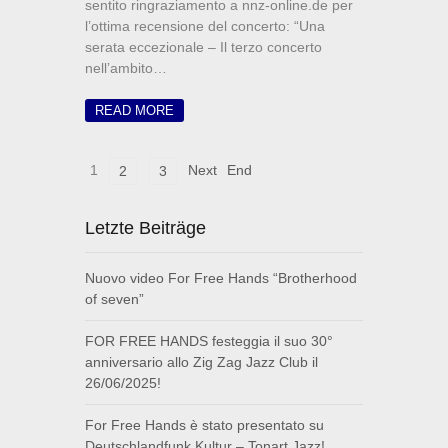
sentito ringraziamento a nnz-online.de per
l’ottima recensione del concerto: “Una
serata eccezionale – Il terzo concerto
nell’ambito…
READ MORE
1
Next
End
2
3
Letzte Beiträge
Nuovo video For Free Hands “Brotherhood
of seven”
FOR FREE HANDS festeggia il suo 30°
anniversario allo Zig Zag Jazz Club il
26/06/2025!
For Free Hands è stato presentato su
Deutschlandfunk Kultur – Tonart Jazz!