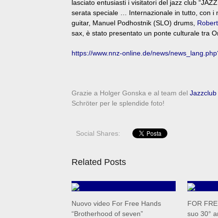
lasciato entusiasti i visitatori del jazz club “
serata speciale … Internazionale in tutto, con i 
guitar, Manuel Podhostnik (SLO) drums,
Robert
sax, è stato presentato un ponte culturale tra O
https://www.nnz-online.de/news/news_lang.ph
Grazie a Holger Gonska e al team del
Jazzclub
Schröter per le splendide foto!
Social Shares:
Related Posts
Nuovo video For Free Hands
FOR FREE
“Brotherhood of seven”
suo 30° a