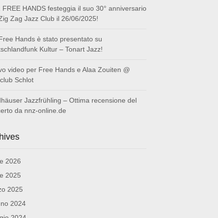
FREE HANDS festeggia il suo 30° anniversario
 Zig Zag Jazz Club il 26/06/2025!
Free Hands è stato presentato su
schlandfunk Kultur – Tonart Jazz!
o video per Free Hands e Alaa Zouiten @
club Schlot
häuser Jazzfrühling – Ottima recensione del
erto da nnz-online.de
hives
le 2026
le 2025
zo 2025
gno 2024
gio 2024