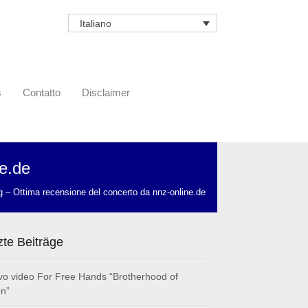
Italiano
s
Contatto
Disclaimer
ne.de
g – Ottima recensione del concerto da nnz-online.de
zte Beiträge
o video For Free Hands “Brotherhood of
n”