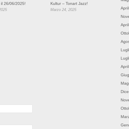
 il 26/06/2025!
Kultur – Tonart Jazz!
Apri
 2025
Marzo 24, 2025
Nov
Apri
Otto
Ago
Lugl
Lugl
Apri
Giu
Mag
Dic
Nov
Otto
Mar
Gen