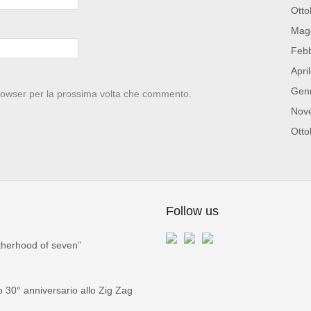
Otto
Mag
Febb
Apri
Gen
browser per la prossima volta che commento.
Nov
Otto
Follow us
therhood of seven”
30° anniversario allo Zig Zag