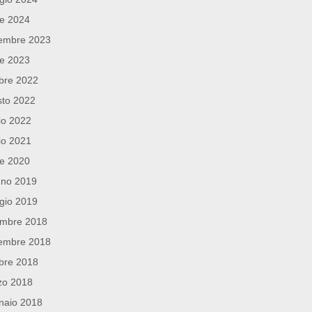
le 2024
embre 2023
le 2023
bre 2022
sto 2022
io 2022
io 2021
le 2020
gno 2019
gio 2019
embre 2018
embre 2018
bre 2018
zo 2018
naio 2018