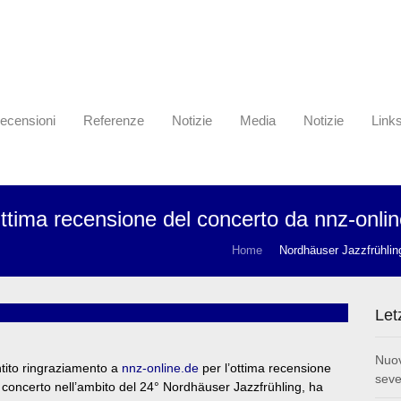
ecensioni
Referenze
Notizie
Media
Notizie
Link
ttima recensione del concerto da nnz-onli
Home
Nordhäuser Jazzfrühlin
Let
Nuov
tito ringraziamento a
nnz-online.de
per l’ottima recensione
seve
o concerto nell’ambito del 24° Nordhäuser Jazzfrühling, ha