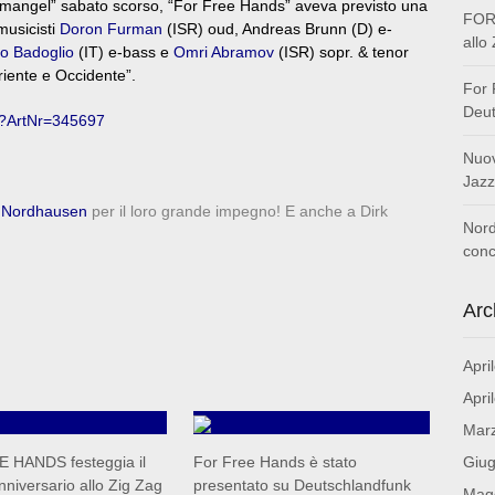
JAZZmangel” sabato scorso, “For Free Hands” aveva previsto una
FOR 
musicisti
Doron Furman
(ISR) oud, Andreas Brunn (D) e-
allo
o Badoglio
(IT) e-bass e
Omri Abramov
(ISR) sopr. & tenor
riente e Occidente”.
For 
Deut
p?ArtNr=345697
Nuov
Jazz
 Nordhausen
per il loro grande impegno! E anche a Dirk
Nord
conc
Arc
Apri
Apri
Mar
 HANDS festeggia il
For Free Hands è stato
Giu
nniversario allo Zig Zag
presentato su Deutschlandfunk
Mag