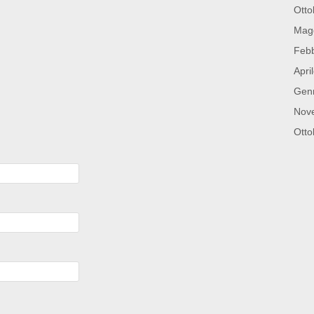
Otto
Mag
Febb
Apri
Gen
Nov
Otto