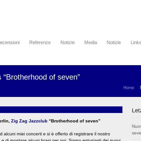
ecensioni
Referenze
Notizie
Media
Notizie
Link
 “Brotherhood of seven”
Home
Let
rlin,
Zig Zag Jazzclub
“Brotherhood of seven”
Nuov
seve
d alcuni miei concerti e si è offerto di registrare il nostro
 e di montare alcuni brani per noi. Siamo entusiasti dei nuovi