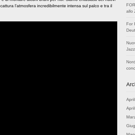
FOR 
attura l’atmosfera incredibilmente intensa sul palco e tra il
allo
For 
Deut
Nuov
Jazz
Nord
conc
Arc
Apri
Apri
Mar
Giu
Mag