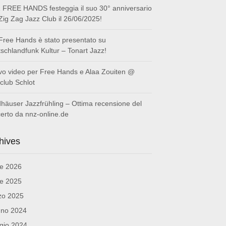
FREE HANDS festeggia il suo 30° anniversario
 Zig Zag Jazz Club il 26/06/2025!
Free Hands è stato presentato su
schlandfunk Kultur – Tonart Jazz!
o video per Free Hands e Alaa Zouiten @
club Schlot
häuser Jazzfrühling – Ottima recensione del
erto da nnz-online.de
hives
le 2026
le 2025
zo 2025
gno 2024
gio 2024