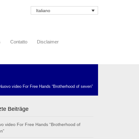
Italiano
s
Contatto
Disclaimer
Nuovo video For Free Hands “Brotherhood of seven”
zte Beiträge
o video For Free Hands “Brotherhood of
n”