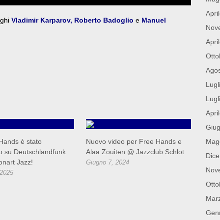
Apri
eghi
Vladimir Karparov
,
Roberto Badoglio
e
Manuel
Nov
Apri
Otto
Ago
Lugl
Lugl
Apri
Giu
Hands è stato
Nuovo video per Free Hands e
Mag
o su Deutschlandfunk
Alaa Zouiten @ Jazzclub Schlot
Dic
onart Jazz!
Giugno 7, 2024
Nov
 2025
Otto
Mar
Gen