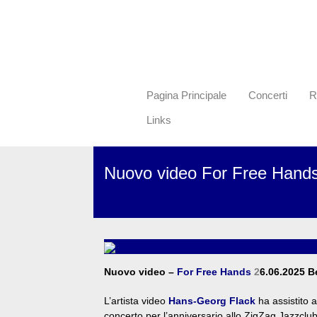
Pagina Principale
Concerti
R
Links
Nuovo video For Free Hands
Nuovo video –
For Free Hands
2
6.06.2025 Be
L’artista video
Hans-Georg Flack
ha assistito a
concerto per l’anniversario allo ZigZag Jazzclub