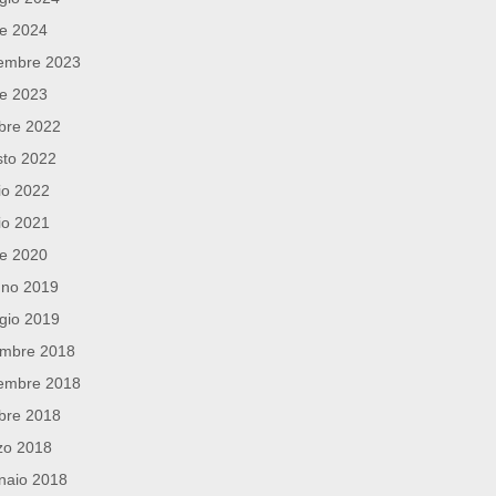
le 2024
embre 2023
le 2023
bre 2022
sto 2022
io 2022
io 2021
le 2020
gno 2019
gio 2019
embre 2018
embre 2018
bre 2018
zo 2018
naio 2018