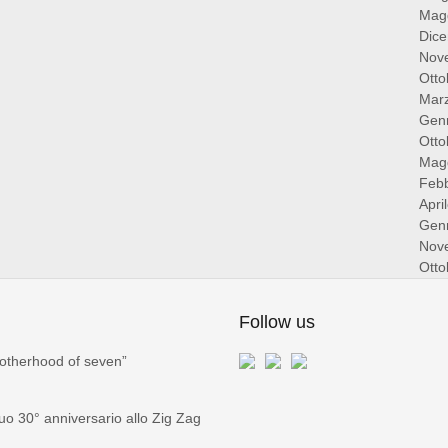
Mag
Dic
Nov
Otto
Mar
Gen
Otto
Mag
Febb
Apri
Gen
Nov
Otto
Follow us
otherhood of seven”
 30° anniversario allo Zig Zag