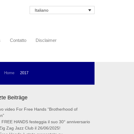
Italiano
s
Contatto
Disclaimer
Home
2017
zte Beiträge
o video For Free Hands “Brotherhood of
n”
FREE HANDS festeggia il suo 30° anniversario
 Zig Zag Jazz Club il 26/06/2025!