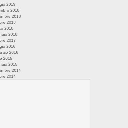
gio 2019
embre 2018
embre 2018
bre 2018
zo 2018
naio 2018
bre 2017
gio 2016
raio 2016
le 2015
naio 2015
embre 2014
bre 2014