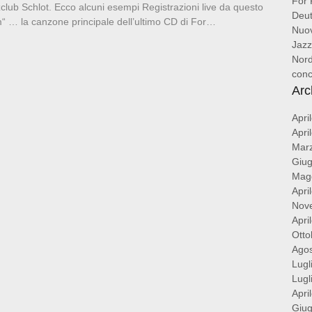
For 
ub Schlot. Ecco alcuni esempi Registrazioni live da questo
Deut
“ … la canzone principale dell’ultimo CD di For…
Nuov
Jazz
Nord
conc
Arc
Apri
Apri
Mar
Giu
Mag
Apri
Nov
Apri
Otto
Ago
Lugl
Lugl
Apri
Giu