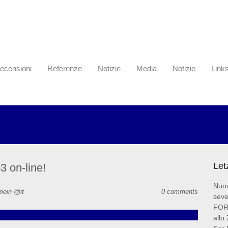
ecensioni
Referenze
Notizie
Media
Notizie
Link
Let
 on-line!
Nuov
mein @it
0 comments
seve
FOR 
allo