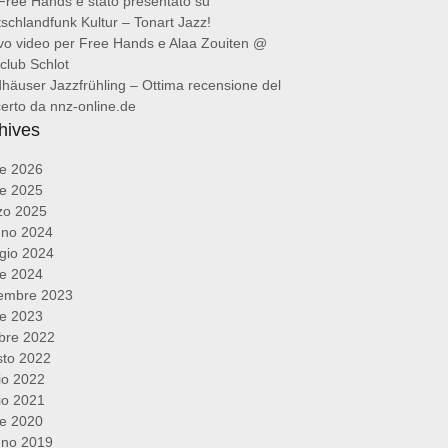
Free Hands è stato presentato su
schlandfunk Kultur – Tonart Jazz!
o video per Free Hands e Alaa Zouiten @
club Schlot
häuser Jazzfrühling – Ottima recensione del
erto da nnz-online.de
hives
le 2026
le 2025
zo 2025
gno 2024
gio 2024
le 2024
embre 2023
le 2023
bre 2022
sto 2022
io 2022
io 2021
le 2020
gno 2019