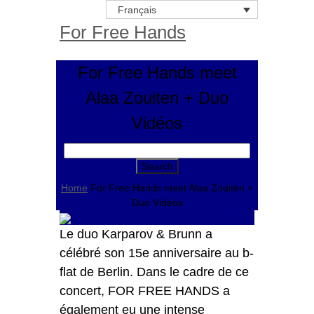
Français
For Free Hands
For Free Hands meet
Alaa Zouiten + Duo
Vidéos
Search
for:
Home
For Free Hands meet Alaa Zouiten +
Duo Vidéos
Le duo Karparov & Brunn a
célébré son 15e anniversaire au b-
flat de Berlin. Dans le cadre de ce
concert, FOR FREE HANDS a
également eu une intense