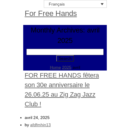
Français
For Free Hands
Monthly Archives: avril
2025
Search
for:
Home
2025
avril
FOR FREE HANDS fêtera
son 30e anniversaire le
26.06.25 au Zig Zag Jazz
Club !
avril 24, 2025
by
afdfmhin13