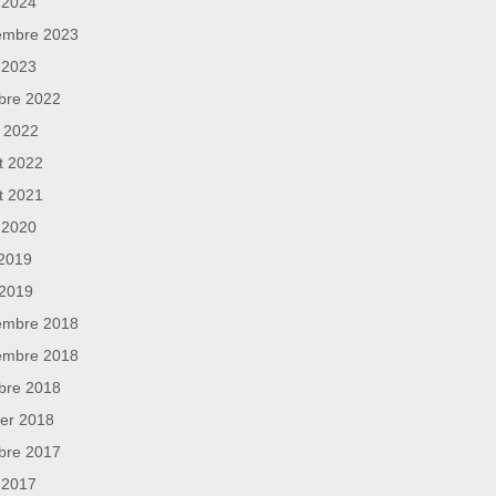
l 2024
embre 2023
l 2023
bre 2022
 2022
et 2022
et 2021
l 2020
 2019
 2019
embre 2018
embre 2018
bre 2018
ier 2018
bre 2017
l 2017