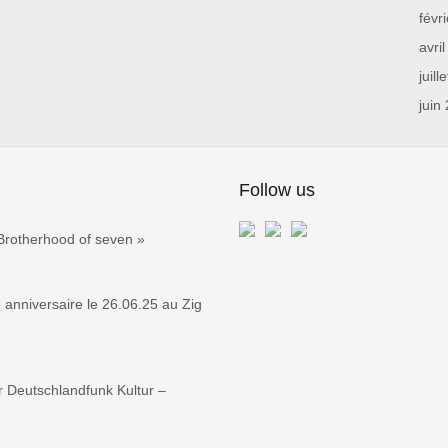
févr
avri
juill
juin
Follow us
Brotherhood of seven »
nniversaire le 26.06.25 au Zig
r Deutschlandfunk Kultur –