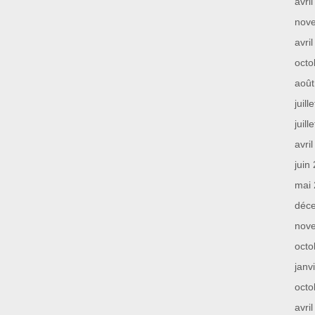
avri
nov
avri
octo
août
juill
juill
avri
juin
mai
déc
nov
octo
janv
octo
avri