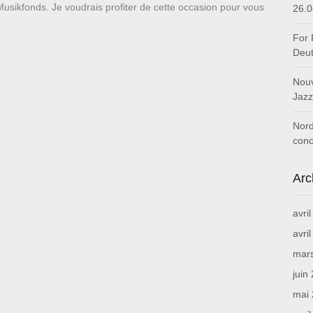
usikfonds. Je voudrais profiter de cette occasion pour vous
26.0
For 
Deut
Nouv
Jazz
Nord
conc
Arc
avri
avri
mar
juin
mai