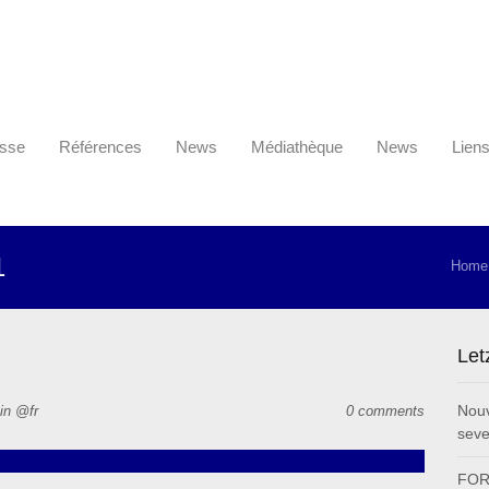
sse
Références
News
Médiathèque
News
Lien
1
Home
Let
Nouv
in @fr
0 comments
seve
FOR 