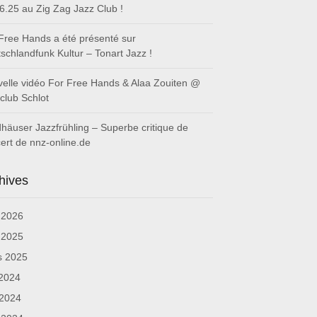
6.25 au Zig Zag Jazz Club !
Free Hands a été présenté sur
schlandfunk Kultur – Tonart Jazz !
elle vidéo For Free Hands & Alaa Zouiten @
club Schlot
häuser Jazzfrühling – Superbe critique de
ert de nnz-online.de
hives
l 2026
l 2025
s 2025
 2024
 2024