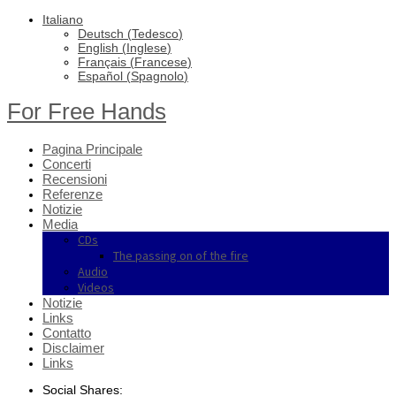
Italiano
Deutsch
(
Tedesco
)
English
(
Inglese
)
Français
(
Francese
)
Español
(
Spagnolo
)
For Free Hands
Pagina Principale
Concerti
Recensioni
Referenze
Notizie
Media
CDs
The passing on of the fire
Audio
Videos
Notizie
Links
Contatto
Disclaimer
Links
Social Shares: