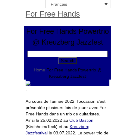
Français
For Free Hands
For Free Hands Powertrio
@ Kreuzberg Jazzfest
Search
for:
Home
For Free Hands Powertrio @
Kreuzberg Jazzfest
.
Au cours de l’année 2022, l’occasion s’est
présentée plusieurs fois de jouer avec For
Free Hands dans un trio de guitaristes.
Ainsi le 25.02.2022 au
Club Bastion
(Kirchheim/Teck) et au
Kreuzberg
Jazzfestival
le 03.07.2022. Le power trio de