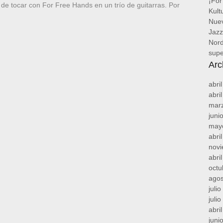
¡For
 de tocar con For Free Hands en un trío de guitarras. Por
Kult
Nuev
Jazz
Nord
supe
Arc
abri
abri
mar
juni
may
abri
nov
abri
octu
agos
juli
juli
abri
juni