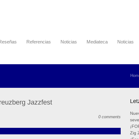
Reseñas
Referencias
Noticias
Mediateca
Noticias
Hom
Let
reuzberg Jazzfest
Nuev
0 comments
sev
¡FOR
Zig 