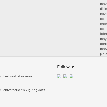
may
dici
nov
octu
ene
octu
febr
may
abri
mar
juni
Follow us
rotherhood of seven»
 aniversario en Zig Zag Jazz