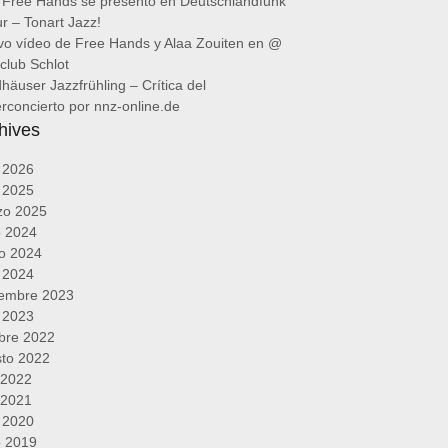
 Free Hands se presentó en Deutschlandfunk
ur – Tonart Jazz!
o vídeo de Free Hands y Alaa Zouiten en @
club Schlot
häuser Jazzfrühling – Crítica del
rconcierto por nnz-online.de
hives
l 2026
l 2025
zo 2025
o 2024
o 2024
l 2024
iembre 2023
l 2023
bre 2022
to 2022
o 2022
o 2021
l 2020
o 2019