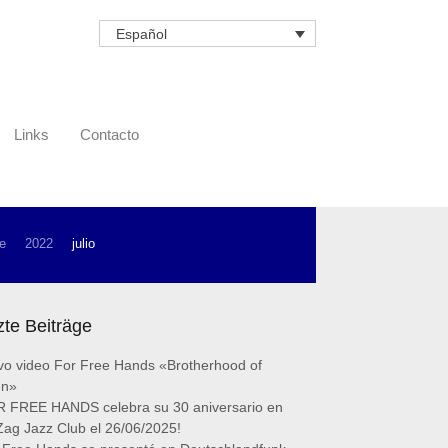
Español
Links
Contacto
e
2022
julio
zte Beiträge
o video For Free Hands «Brotherhood of
en»
 FREE HANDS celebra su 30 aniversario en
Zag Jazz Club el 26/06/2025!