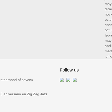
may
dici
nov
octu
ene
octu
febr
may
abri
mar
juni
Follow us
rotherhood of seven»
 aniversario en Zig Zag Jazz