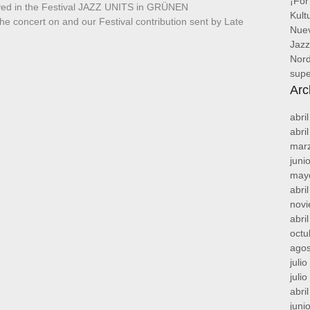
¡For
d in the Festival JAZZ UNITS in GRÜNEN
Kult
ncert on and our Festival contribution sent by Late
Nuev
Jazz
Nord
supe
Arc
abri
abri
mar
juni
may
abri
nov
abri
octu
agos
juli
juli
abri
juni