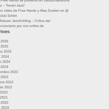
 Free Hands se presentó en Deutschlandfunk
ur – Tonart Jazz!
o vídeo de Free Hands y Alaa Zouiten en @
club Schlot
häuser Jazzfrühling – Crítica del
rconcierto por nnz-online.de
hives
l 2026
l 2025
zo 2025
o 2024
o 2024
l 2024
iembre 2023
l 2023
bre 2022
to 2022
o 2022
o 2021
l 2020
o 2019