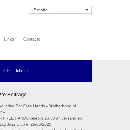
Español
Links
Contacto
2016
febrero
zte Beiträge
o video For Free Hands «Brotherhood of
en»
 FREE HANDS celebra su 30 aniversario en
Zag Jazz Club el 26/06/2025!