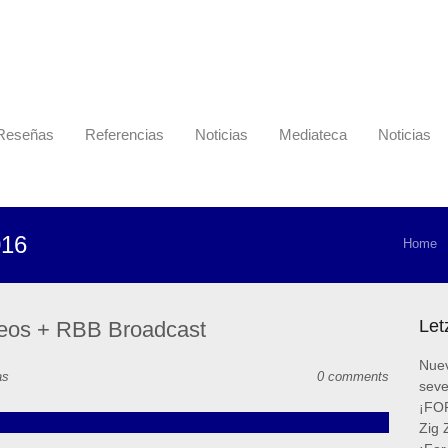
Reseñas
Referencias
Noticias
Mediateca
Noticias
016
Home
Let
deos + RBB Broadcast
Nuev
as
0 comments
sev
¡FOR
Zig 