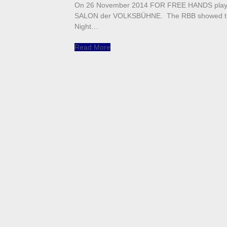
On 26 November 2014 FOR FREE HANDS playe
SALON der VOLKSBÜHNE. The RBB showed the co
Night…
Read More