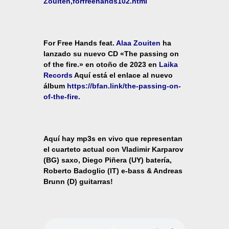
Zouiten,forfreehands102.html
For Free Hands feat.
Alaa Zouiten
ha
lanzado su nuevo CD «The passing on
of the fire.» en otoño de 2023 en
Laika
Records
Aquí está el enlace al nuevo
álbum
https://bfan.link/the-passing-on-
of-the-fire.
Aquí hay mp3s en vivo que representan
el cuarteto actual con Vladimir Karparov
(BG) saxo, Diego Piñera (UY) batería,
Roberto Badoglio (IT) e-bass & Andreas
Brunn (D) guitarras!