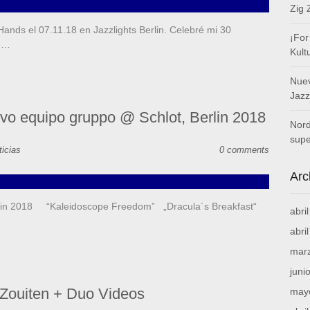
Zig 
Hands el 07.11.18 en Jazzlights Berlin. Celebré mi 30
¡For
e»…
Kult
Nuev
Jazz
o equipo gruppo @ Schlot, Berlin 2018
Nord
supe
ticias
0 comments
Arc
rlin 2018 “Kaleidoscope Freedom” „Dracula´s Breakfast“
abri
abri
mar
juni
 Zouiten + Duo Videos
may