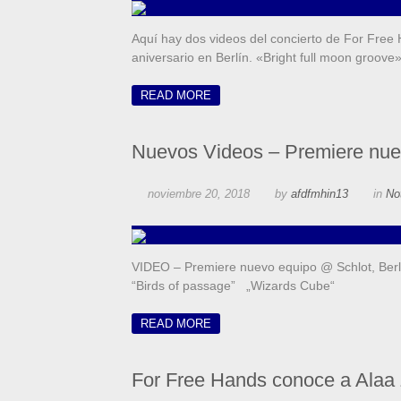
Aquí hay dos videos del concierto de For Free 
aniversario en Berlín. «Bright full moon groov
READ MORE
Nuevos Videos – Premiere nuev
noviembre 20, 2018
by
afdfmhin13
in
No
VIDEO – Premiere nuevo equipo @ Schlot, Be
“Birds of passage” „Wizards Cube“
READ MORE
For Free Hands conoce a Alaa