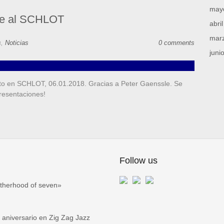
may
ve al SCHLOT
abri
mar
s
,
Noticias
0 comments
juni
to en SCHLOT, 06.01.2018. Gracias a Peter Gaenssle. Se
 representaciones!
Follow us
therhood of seven»
niversario en Zig Zag Jazz