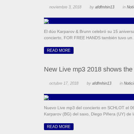
noviembre 3, 2018
by
afdfmhin13
in
Noti
El dúo Karparov & Brunn celebró su 15 anivers
concierto, FOR FREE HANDS también tuvo u
READ MORE
New Live mp3 2018 shows the
octubre 17, 2018
by
afdfmhin13
in
Notic
Nuevo Live mp3 del concierto en SCHLOT el 06
Karparov (BG) del saxo, Diego Piñera (UY) de 
READ MORE