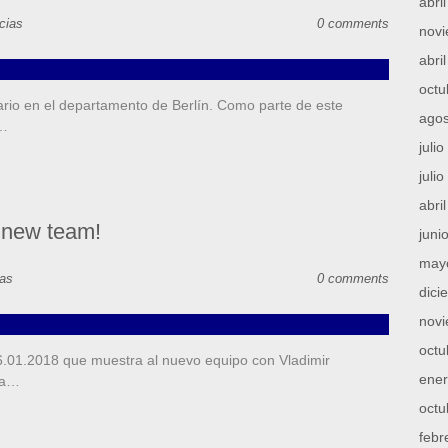
abri
cias
0 comments
nov
abri
octu
ario en el departamento de Berlín. Como parte de este
agos
n…
juli
juli
abri
 new team!
juni
may
ias
0 comments
dici
nov
octu
.01.2018 que muestra al nuevo equipo con Vladimir
ene
la…
octu
febr