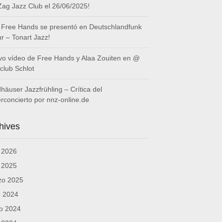
Zag Jazz Club el 26/06/2025!
 Free Hands se presentó en Deutschlandfunk
ur – Tonart Jazz!
o vídeo de Free Hands y Alaa Zouiten en @
club Schlot
häuser Jazzfrühling – Crítica del
rconcierto por nnz-online.de
hives
l 2026
l 2025
zo 2025
o 2024
o 2024