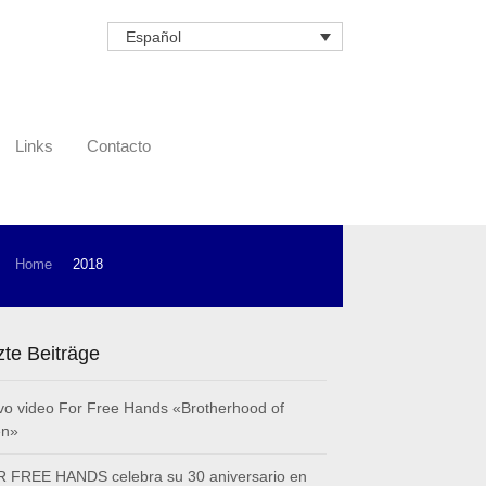
Español
Links
Contacto
Home
2018
zte Beiträge
o video For Free Hands «Brotherhood of
en»
 FREE HANDS celebra su 30 aniversario en